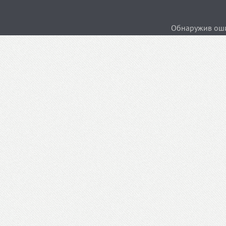
Обнаружив ошиб