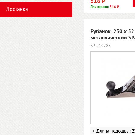
516 ₽
516 ₽
Для юр.лиц:
Доставка
Рубанок, 230 х 52
металлический S
SP-210785
Длина подошвы:
2