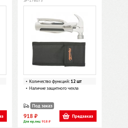
SP-176075
Количество функций:
12 шт
Наличие защитного чехла
Под заказ
918 ₽
аз
Предзаказ
918 ₽
Для юр.лиц: