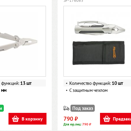
SP-176085
о функций:
13 шт
Количество функций:
10 шт
 мм
С защитным чехлом
и
Под заказ
790 ₽
В корзину
Предзак
790 ₽
Для юр.лиц: