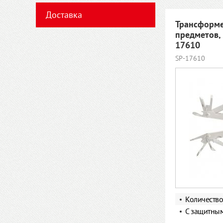
Доставка
Трансформе
предметов,
17610
SP-17610
Количеств
С защитны