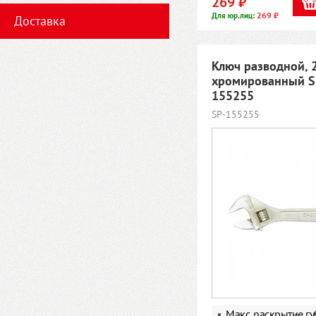
269 ₽
269 ₽
Для юр.лиц:
Доставка
Ключ разводной, 
хромированный S
155255
SP-155255
Макс. раскрытие г