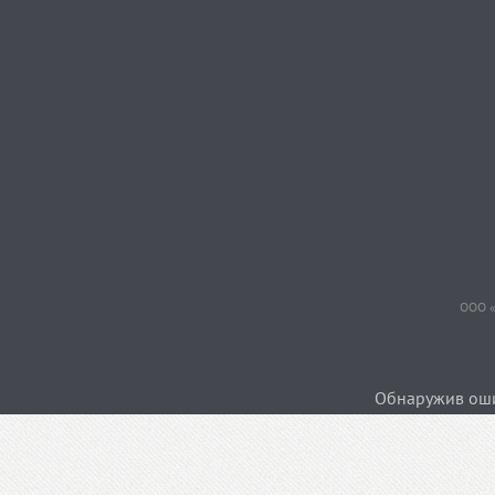
ООО «
Обнаружив ошиб