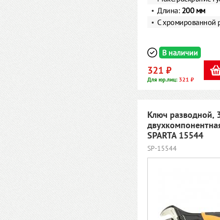
Длина:
200 мм
С хромированной 
В наличии
321 ₽
321 ₽
Для юр.лиц:
Ключ разводной, 
двухкомпонентная
SPARTA 15544
SP-15544