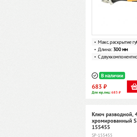
Макс. раскрытие г
Длина:
300 мм
С двухкомпонентн
В наличии
683 ₽
683 ₽
Для юр.лиц:
Ключ разводной, 
хромированный S
155455
SP-155455