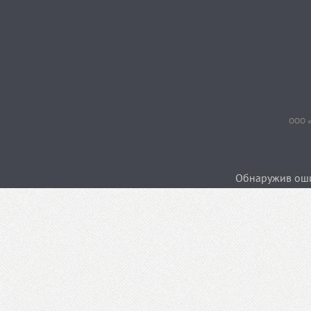
ООО «
Обнаружив ошиб