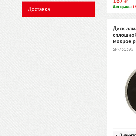
167 ₽
16
Для юр.лиц:
Доставка
Диск алм
сплошной
мокрое р
SP-731395
Диамет