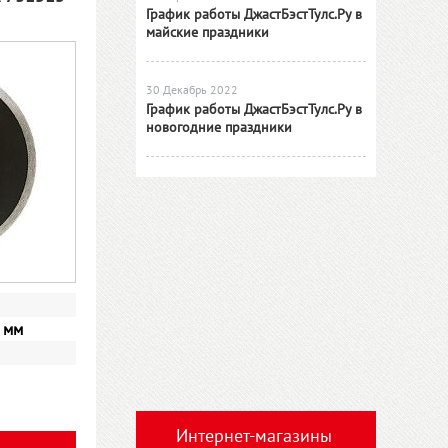
График работы ДжастБэстТулс.Ру в
майские праздники
30 Декабрь 2022
График работы ДжастБэстТулс.Ру в
новогодние праздники
 мм
Интернет-магазины