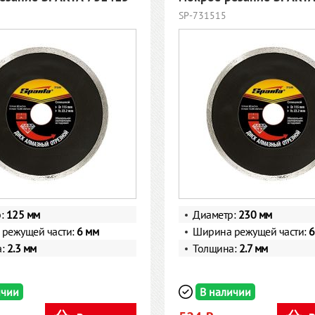
SP-731515
р:
125 мм
Диаметр:
230 мм
режущей части:
6 мм
Ширина режущей части:
6
а:
2.3 мм
Толщина:
2.7 мм
ичии
В наличии