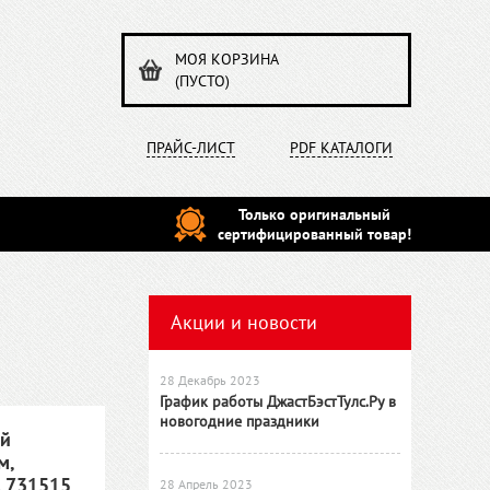
МОЯ КОРЗИНА
(ПУСТО)
ПРАЙС-ЛИСТ
PDF КАТАЛОГИ
Только оригинальный
сертифицированный товар!
Акции и новости
28 Декабрь 2023
График работы ДжастБэстТулс.Ру в
новогодние праздники
ой
м,
A 731515
28 Апрель 2023