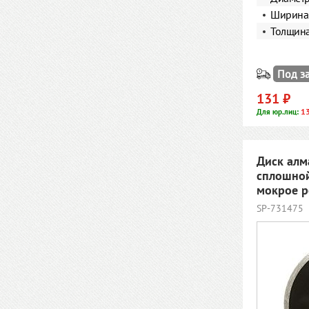
Ширина 
Толщин
Под з
131 ₽
1
Для юр.лиц:
Диск алм
сплошной
мокрое р
SP-731475