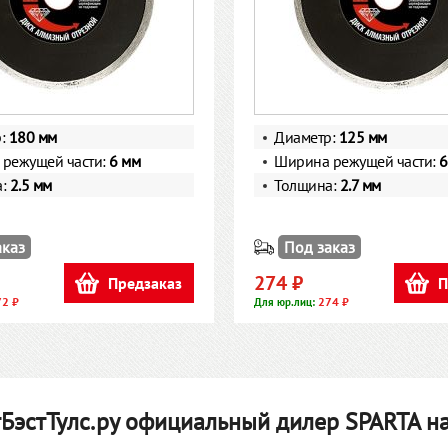
р:
180 мм
Диаметр:
125 мм
режущей части:
6 мм
Ширина режущей части:
6
а:
2.5 мм
Толщина:
2.7 мм
аказ
Под заказ
274 ₽
Предзаказ
П
72 ₽
274 ₽
Для юр.лиц:
БэстТулс.ру официальный дилер SPARTA на