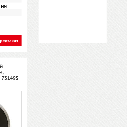
 мм
редзаказ
ой
м,
A 731495