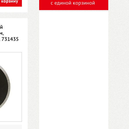
 корзину
с единой корзиной
ой
м,
A 731435