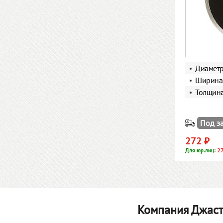
Диамет
Ширина 
Толщин
Под з
272 ₽
2
Для юр.лиц:
Компания Джаст