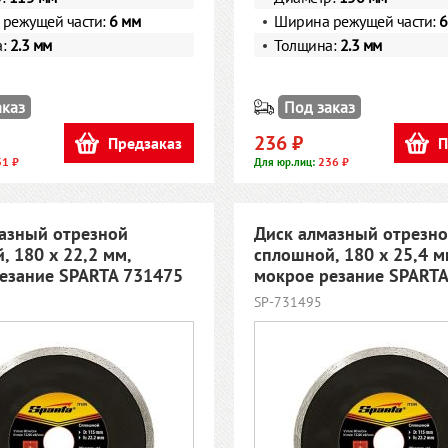
режущей части:
6 мм
Ширина режущей части:
6
а:
2.3 мм
Толщина:
2.3 мм
аказ
Под заказ
236 ₽
Предзаказ
П
31 ₽
236 ₽
Для юр.лиц:
азный отрезной
Диск алмазный отрезн
, 180 х 22,2 мм,
сплошной, 180 х 25,4 м
езание SPARTA 731475
мокрое резание SPART
SP-731495