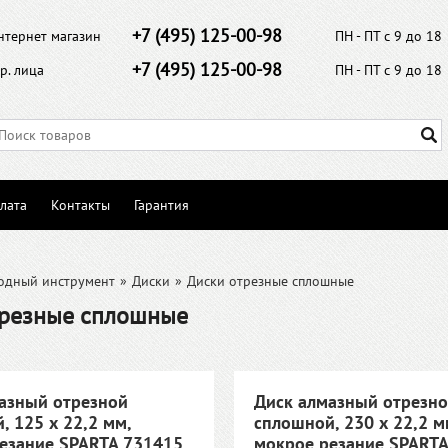
+7 (495) 125-00-98
нтернет магазин
ПН - ПТ с 9 до 18
+7 (495) 125-00-98
р. лица
ПН - ПТ с 9 до 18
лата
Контакты
Гарантия
одный инструмент
»
Диски
»
Диски отрезные сплошные
трезные сплошные
азный отрезной
Диск алмазный отрезн
, 125 х 22,2 мм,
сплошной, 230 х 22,2 м
езание SPARTA 731415
мокрое резание SPART