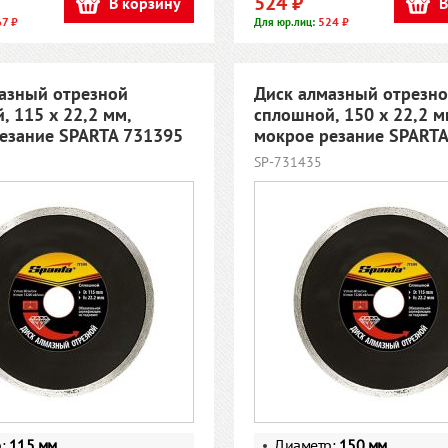
524 ₽
В корзину
В
7 ₽
524 ₽
Для юр.лиц:
азный отрезной
Диск алмазный отрезн
, 115 х 22,2 мм,
сплошной, 150 х 22,2 м
езание SPARTA 731395
мокрое резание SPART
SP-731435
р:
115 мм
Диаметр:
150 мм