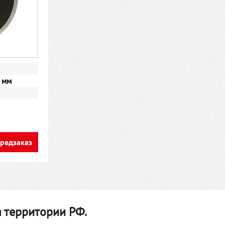
 мм
редзаказ
 территории РФ.