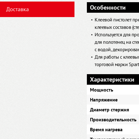
Особенности
Доставка
Клеевой пистолет пр
клеевых составов (ст
Используется для пр
для полотенец на ст
с водой, декорирова
Для работы с клеевы
торговой марки Spart
Характеристики
Мощность
Напряжение
Диаметр стержня
Производительность
Время нагрева