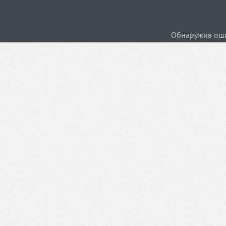
Обнаружив ошиб