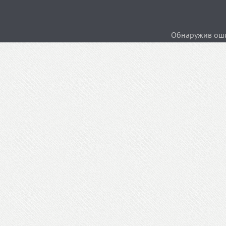
Обнаружив ошиб