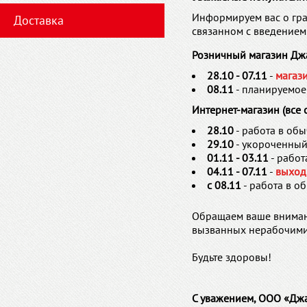
Информируем вас о гра
Доставка
связанном с введением
Розничный магазин Джа
28.10 - 07.11
-
магази
08.11
- планируемое
Интернет-магазин (все 
28.10
- работа в об
29.10
- укороченный
01.11 - 03.11
- рабо
04.11 - 07.11
-
выход
c 08.11
- работа в 
Обращаем ваше внимани
вызванных нерабочими
Будьте здоровы!
С уважением, ООО «Джа